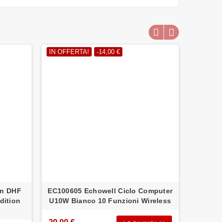
IN OFFERTA!
-14,00 €
IN OFFE
on DHF
EC100605 Echowell Ciclo Computer
0150466
dition
U10W Bianco 10 Funzioni Wireless
Sport 