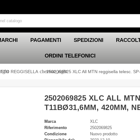
MARCHI
PAGAMENTI
SPEDIZIONI
RACCOLT
ORDINI TELEFONICI
right
chevron_right
TTO REGGISELLA
2502069825 XLC All MTN reggisella telesc.
2502069825 XLC ALL MT
T11BØ31,6MM, 420MM, NE
Marca
XLC
Riferimento
2502069825
Condizione
Nuovo prodotto