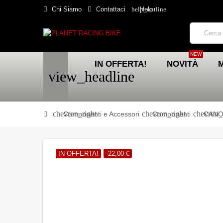
help_outline
Chi Siamo
Contattaci
Help
NEW
IN OFFERTA!
NOVITÀ
view_headline
chevron_right
chevron_right
chevron_
Componenti e Accessori
Componenti
CANO
IN OFFERTA!
-22,00 €