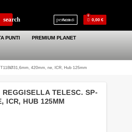
0
search
person
Accedi
0,00 €
A PUNTI
PREMIUM PLANET
 SP-T11BØ31,6mm, 420mm, ne, ICR, Hub 125mm
N REGGISELLA TELESC. SP-
, ICR, HUB 125MM