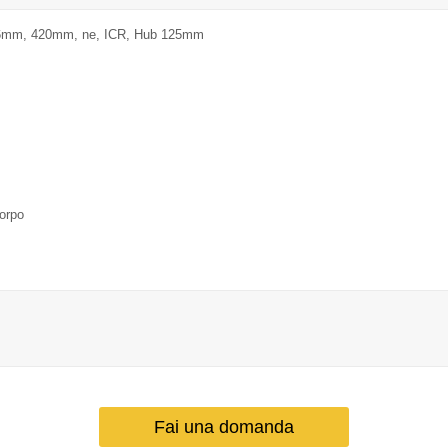
1,6mm, 420mm, ne, ICR, Hub 125mm
corpo
m
Fai una domanda