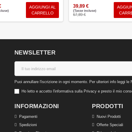
€
39,89 €
AGGIUNGI AL
AGGIUN
cluse)
(Tasse incluse)
CARRELLO
CARR
67,89 €
NEWSLETTER
Puoi annullare l'iscrizione in ogni momento. Per ulteriori info leggi le 
Ho letto e accetto l'informativa sulla Privacy e presto il mio co
INFORMAZIONI
PRODOTTI
Pagamenti
Nuovi Prodotti
Spedizioni
Offerte Speciali