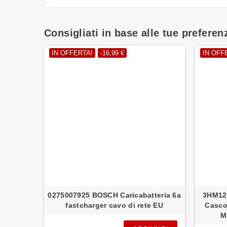
Consigliati in base alle tue preferen
IN OFFERTA!
-16,99 €
IN OFF
omputer
0275007925 BOSCH Caricabatteria 6a
3HM12
 Filo
fastcharger cavo di rete EU
Casco
M