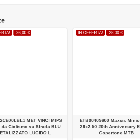
ze
ERTA!
-36,00 €
IN OFFERTA!
-28,00 €
2CE00LBL1 MET VINCI MIPS
ETB00409600 Maxxis Mini
 da Ciclismo su Strada BLU
29x2.50 20th Anniversary E
ETALIZZATO LUCIDO L
Copertone MTB