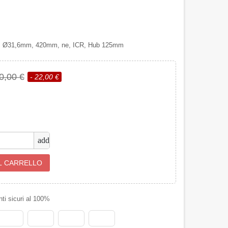
11B Ø31,6mm, 420mm, ne, ICR, Hub 125mm
0,00 €
- 22,00 €
add
L CARRELLO
i sicuri al 100%