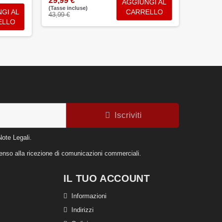
29,99 €
AGGIUNGI AL
(Tasse incluse)
14,99 
GI AL
CARRELLO
43,99 €
(Tasse inc
ELLO
27,99 €
Iscriviti
Note Legali.
nsenso alla ricezione di comunicazioni commerciali.
IL TUO ACCOUNT
Informazioni
Indirizzi