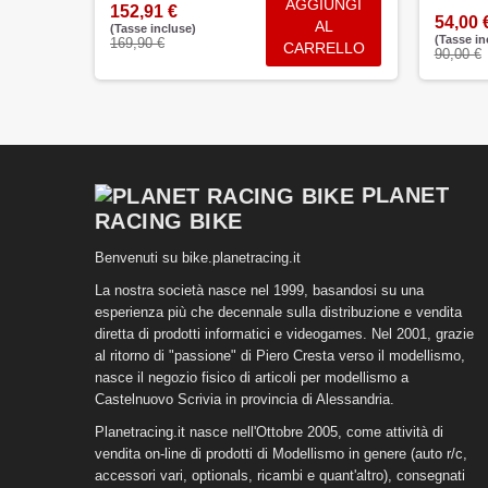
NGI AL
AGGIUNGI
152,91 €
54,00 
ELLO
AL
(Tasse incluse)
(Tasse in
169,90 €
CARRELLO
90,00 €
PLANET
RACING BIKE
Benvenuti su bike.planetracing.it
La nostra società nasce nel 1999, basandosi su una
esperienza più che decennale sulla distribuzione e vendita
diretta di prodotti informatici e videogames. Nel 2001, grazie
al ritorno di "passione" di Piero Cresta verso il modellismo,
nasce il negozio fisico di articoli per modellismo a
Castelnuovo Scrivia in provincia di Alessandria.
Planetracing.it nasce nell'Ottobre 2005, come attività di
vendita on-line di prodotti di Modellismo in genere (auto r/c,
accessori vari, optionals, ricambi e quant'altro), consegnati