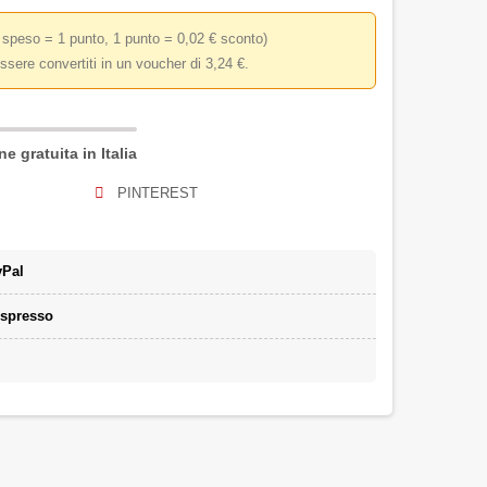
 speso = 1 punto, 1 punto = 0,02 € sconto)
ssere convertiti in un voucher di 3,24 €.
e gratuita in Italia
PINTEREST
yPal
espresso