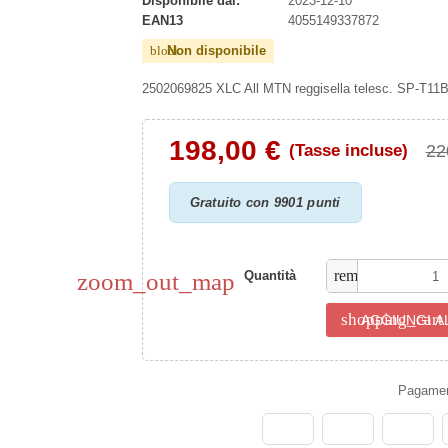
Disponibile dal:
2023-12-10
EAN13
4055149337872
Non disponibile
block
2502069825 XLC All MTN reggisella telesc. SP-T
198,00 €
22
(Tasse incluse)
Gratuito con 9901 punti
remove
zoom_out_map
Quantità
shopping_cart
AGGIUNGI A
Pagament