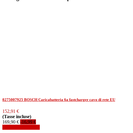
0275007925 BOSCH Caricabatteria 6a fastcharger cavo di rete EU
152,91 €
(Tasse incluse)
169,90 €
-16,99 €
Aggiungi al carrello