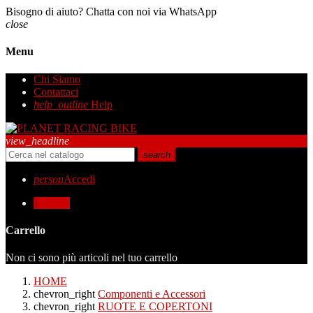
Bisogno di aiuto? Chatta con noi via WhatsApp
close
Menu
Chi Siamo
Contattaci
help_outline
Help
view_headline
search
person
Accedi
0
0,00 €
Carrello
Non ci sono più articoli nel tuo carrello
HOME
chevron_right
Componenti e Accessori
chevron_right
RUOTE E COPERTONI