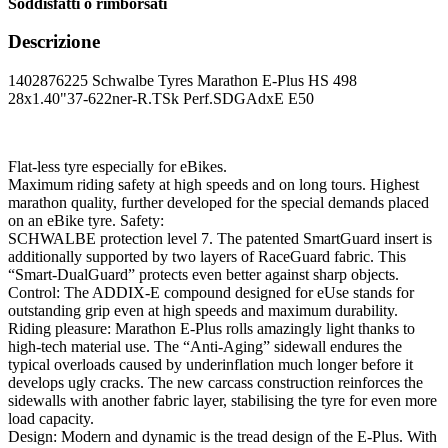
Soddisfatti o rimborsati
Descrizione
1402876225 Schwalbe Tyres Marathon E-Plus HS 498
28x1.40"37-622ner-R.TSk Perf.SDGAdxE E50
Flat-less tyre especially for eBikes.
Maximum riding safety at high speeds and on long tours. Highest
marathon quality, further developed for the special demands placed
on an eBike tyre. Safety:
SCHWALBE protection level 7. The patented SmartGuard insert is
additionally supported by two layers of RaceGuard fabric. This
“Smart-DualGuard” protects even better against sharp objects.
Control: The ADDIX-E compound designed for eUse stands for
outstanding grip even at high speeds and maximum durability.
Riding pleasure: Marathon E-Plus rolls amazingly light thanks to
high-tech material use. The “Anti-Aging” sidewall endures the
typical overloads caused by underinflation much longer before it
develops ugly cracks. The new carcass construction reinforces the
sidewalls with another fabric layer, stabilising the tyre for even more
load capacity.
Design: Modern and dynamic is the tread design of the E-Plus. With