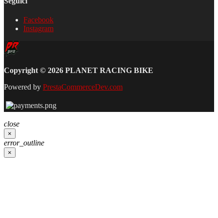
Seguici
Facebook
Instagram
Copyright © 2026 PLANET RACING BIKE
Powered by
PrestaCommerceDev.com
close
×
error_outline
×