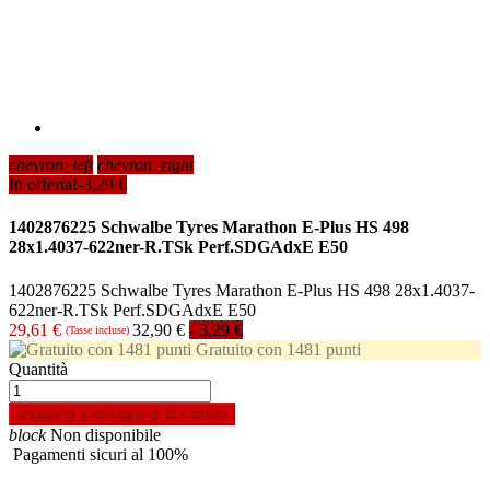
chevron_left
chevron_right
In offerta!
-3,29 €
1402876225 Schwalbe Tyres Marathon E-Plus HS 498
28x1.4037-622ner-R.TSk Perf.SDGAdxE E50
1402876225 Schwalbe Tyres Marathon E-Plus HS 498 28x1.4037-
622ner-R.TSk Perf.SDGAdxE E50
29,61 €
32,90 €
- 3,29 €
(Tasse incluse)
Gratuito con 1481 punti
Quantità
shopping_cart
Aggiungi al carrello
block
Non disponibile
Pagamenti sicuri al 100%