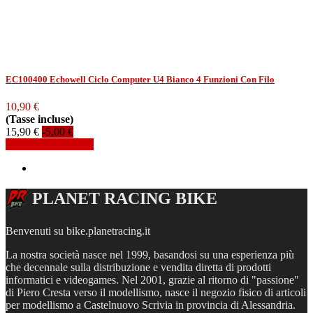
EC100400 Echowell Ciclo Computer U4 Bianco 4 Funzioni Con Filo
10,90 €
(Tasse incluse)
15,90 €
-5,00 €
Aggiungi al carrello
PLANET RACING BIKE
Benvenuti su bike.planetracing.it
La nostra società nasce nel 1999, basandosi su una esperienza più
che decennale sulla distribuzione e vendita diretta di prodotti
informatici e videogames. Nel 2001, grazie al ritorno di "passione"
di Piero Cresta verso il modellismo, nasce il negozio fisico di articoli
per modellismo a Castelnuovo Scrivia in provincia di Alessandria.