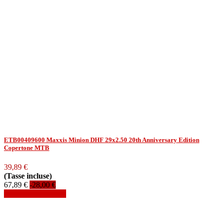
ETB00409600 Maxxis Minion DHF 29x2.50 20th Anniversary Edition
Copertone MTB
39,89 €
(Tasse incluse)
67,89 €
-28,00 €
Aggiungi al carrello