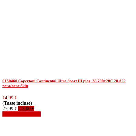
0150466 Copertoni Continental Ultra Sport III pieg. 28 700x28C 28-622
nero/nero Skin
14,99 €
(Tasse incluse)
27,99 €
-13,00 €
Aggiungi al carrello