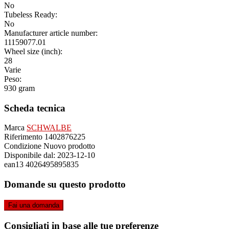
No
Tubeless Ready:
No
Manufacturer article number:
11159077.01
Wheel size (inch):
28
Varie
Peso:
930 gram
Scheda tecnica
Marca
SCHWALBE
Riferimento
1402876225
Condizione
Nuovo prodotto
Disponibile dal:
2023-12-10
ean13
4026495895835
Domande su questo prodotto
Fai una domanda
Consigliati in base alle tue preferenze