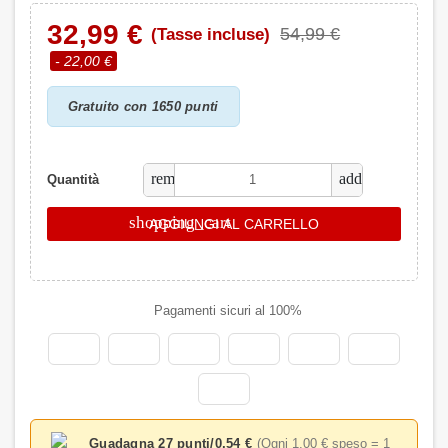
32,99 €
54,99 €
(Tasse incluse)
- 22,00 €
Gratuito con 1650 punti
remove
add
Quantità
shopping_cart
AGGIUNGI AL CARRELLO
Pagamenti sicuri al 100%
Guadagna 27 punti/0,54 €
(Ogni 1,00 € speso = 1