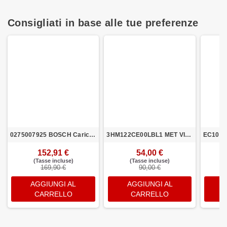
Consigliati in base alle tue preferenze
0275007925 BOSCH Caricabatteria 6a fastcharger cavo di rete EU
3HM122CE00LBL1 MET VINCI MIPS Casco da Ciclismo su Strada BLU METALIZZATO LUCIDO L
152,91 €
54,00 €
(Tasse incluse)
(Tasse incluse)
169,90 €
90,00 €
AGGIUNGI AL
AGGIUNGI AL
CARRELLO
CARRELLO