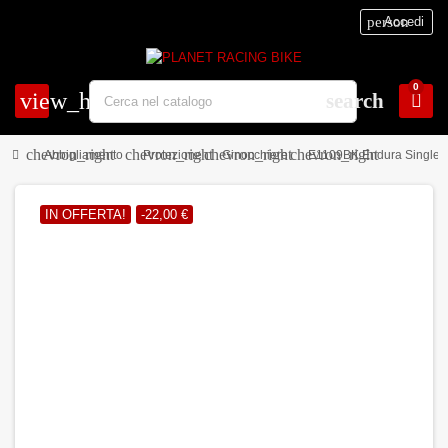
person
Accedi
0
view_headline
search
chevron_right
chevron_right
chevron_right
chevron_right
Abbigliamento
Protezione
Ginocchiere
E1109BK Endura SingleTr
IN OFFERTA!
-22,00 €