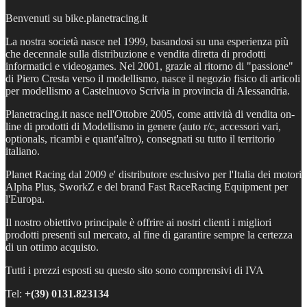
Benvenuti su bike.planetracing.it
La nostra società nasce nel 1999, basandosi su una esperienza più
che decennale sulla distribuzione e vendita diretta di prodotti
informatici e videogames. Nel 2001, grazie al ritorno di "passione"
di Piero Cresta verso il modellismo, nasce il negozio fisico di articoli
per modellismo a Castelnuovo Scrivia in provincia di Alessandria.
Planetracing.it nasce nell'Ottobre 2005, come attività di vendita on-
line di prodotti di Modellismo in genere (auto r/c, accessori vari,
optionals, ricambi e quant'altro), consegnati su tutto il territorio
italiano.
Planet Racing dal 2009 e' distributore esclusivo per l'Italia dei motori
Alpha Plus, SworkZ e del brand Fast RaceRacing Equipment per
l'Europa.
Il nostro obiettivo principale è offrire ai nostri clienti i migliori
prodotti presenti sul mercato, al fine di garantire sempre la certezza
di un ottimo acquisto.
Tutti i prezzi esposti su questo sito sono comprensivi di IVA
Tel:
+(39)
0131.823134