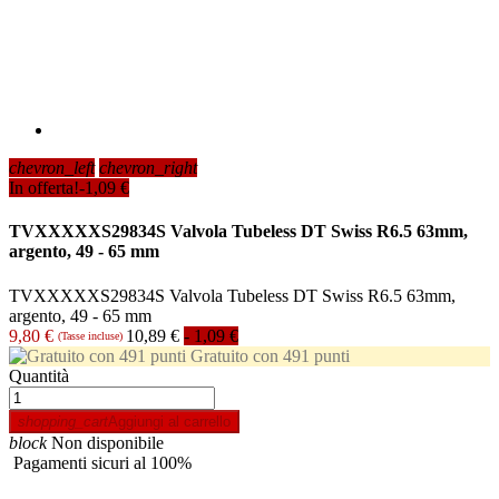
chevron_left
chevron_right
In offerta!
-1,09 €
TVXXXXXS29834S Valvola Tubeless DT Swiss R6.5 63mm,
argento, 49 - 65 mm
TVXXXXXS29834S Valvola Tubeless DT Swiss R6.5 63mm,
argento, 49 - 65 mm
9,80 €
10,89 €
- 1,09 €
(Tasse incluse)
Gratuito con 491 punti
Quantità
shopping_cart
Aggiungi al carrello
block
Non disponibile
Pagamenti sicuri al 100%