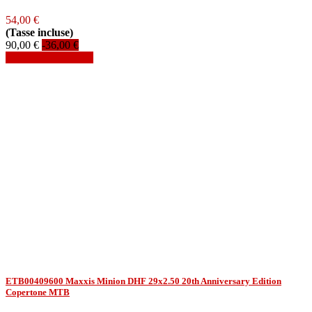
54,00 €
(Tasse incluse)
90,00 €
-36,00 €
Aggiungi al carrello
ETB00409600 Maxxis Minion DHF 29x2.50 20th Anniversary Edition
Copertone MTB