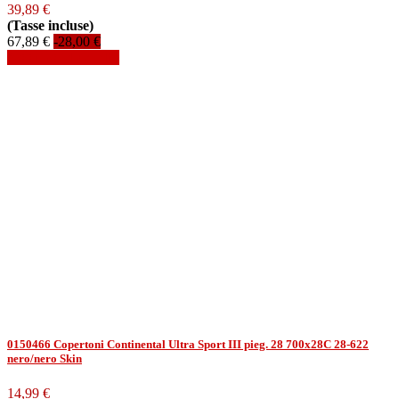
39,89 €
(Tasse incluse)
67,89 €
-28,00 €
Aggiungi al carrello
0150466 Copertoni Continental Ultra Sport III pieg. 28 700x28C 28-622
nero/nero Skin
14,99 €