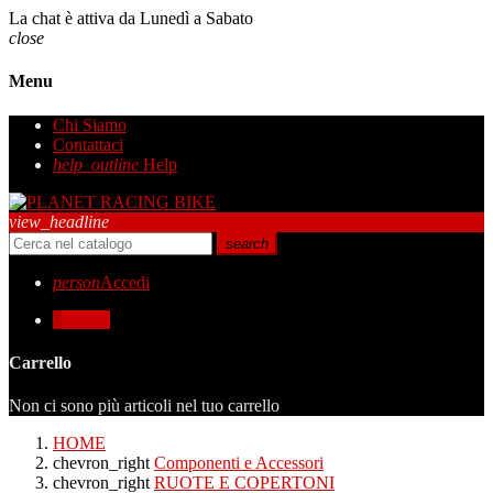
La chat è attiva da Lunedì a Sabato
close
Menu
Chi Siamo
Contattaci
help_outline
Help
view_headline
search
person
Accedi
0
0,00 €
Carrello
Non ci sono più articoli nel tuo carrello
HOME
chevron_right
Componenti e Accessori
chevron_right
RUOTE E COPERTONI