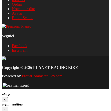
Ordini
Note di credito
Avvisi
Buoni Sconto
Seguici
Facebook
Instagram
Copyright © 2026 PLANET RACING BIKE
Powered by
PrestaCommerceDev.com
close
×
error_outline
×