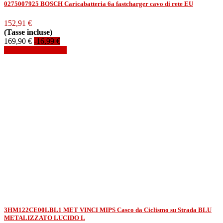
0275007925 BOSCH Caricabatteria 6a fastcharger cavo di rete EU
152,91 €
(Tasse incluse)
169,90 €
-16,99 €
Aggiungi al carrello
3HM122CE00LBL1 MET VINCI MIPS Casco da Ciclismo su Strada BLU
METALIZZATO LUCIDO L