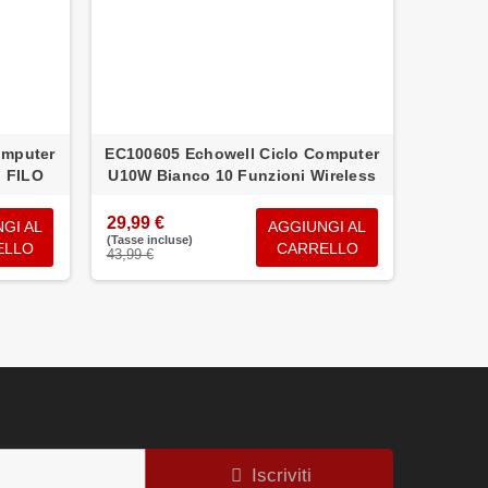
omputer
EC100605 Echowell Ciclo Computer
ETB00
n FILO
U10W Bianco 10 Funzioni Wireless
29x2.5
29,99 €
GI AL
AGGIUNGI AL
(Tasse incluse)
39,89 
ELLO
CARRELLO
43,99 €
(Tasse inc
67,89 €
Iscriviti