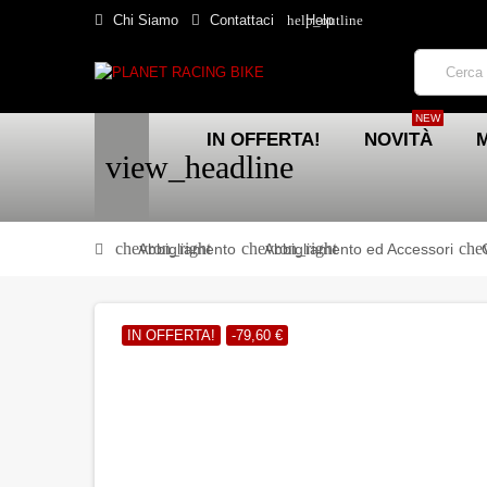
help_outline
Chi Siamo
Contattaci
Help
NEW
IN OFFERTA!
NOVITÀ
view_headline
chevron_right
chevron_right
che
Abbigliamento
Abbigliamento ed Accessori
IN OFFERTA!
-79,60 €