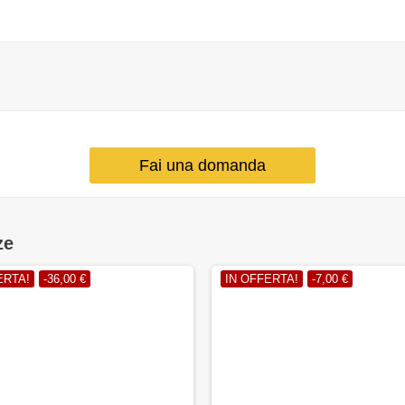
Fai una domanda
ze
ERTA!
-36,00 €
IN OFFERTA!
-7,00 €