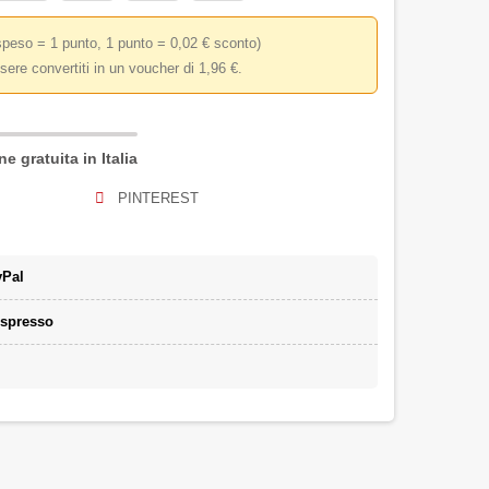
speso = 1 punto, 1 punto = 0,02 € sconto)
sere convertiti in un voucher di 1,96 €.
e gratuita in Italia
PINTEREST
yPal
espresso