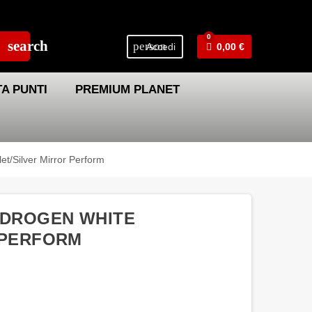
0
search
person
Accedi
0,00 €
A PUNTI
PREMIUM PLANET
t/Silver Mirror Perform
YDROGEN WHITE
 PERFORM