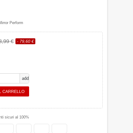
irror Perform
8,99 €
- 79,60 €
add
L CARRELLO
i sicuri al 100%