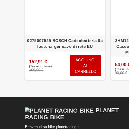
th Matte
0275007925 BOSCH Caricabatteria 6a
3HM12
ad
fastcharger cavo di rete EU
Casco
M
UNGI
AGGIUNGI
152,91 €
54,00 
L
AL
(Tasse incluse)
(Tasse in
169,90 €
ELLO
CARRELLO
90,00 €
PLANET
RACING BIKE
Benvenuti su bike.planetracing.it