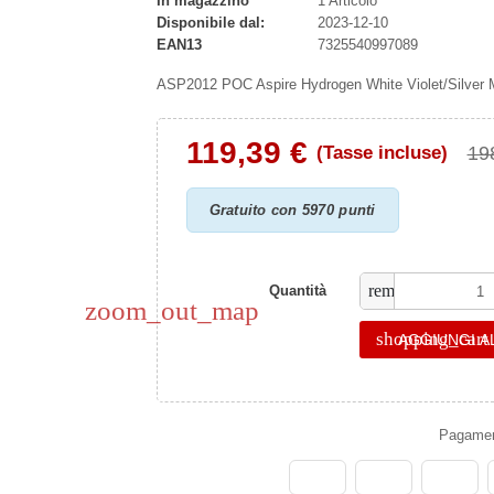
In magazzino
1 Articolo
Disponibile dal:
2023-12-10
EAN13
7325540997089
ASP2012 POC Aspire Hydrogen White Violet/Silver M
119,39 €
19
(Tasse incluse)
Gratuito con 5970 punti
remove
Quantità
zoom_out_map
shopping_cart
AGGIUNGI A
Pagament