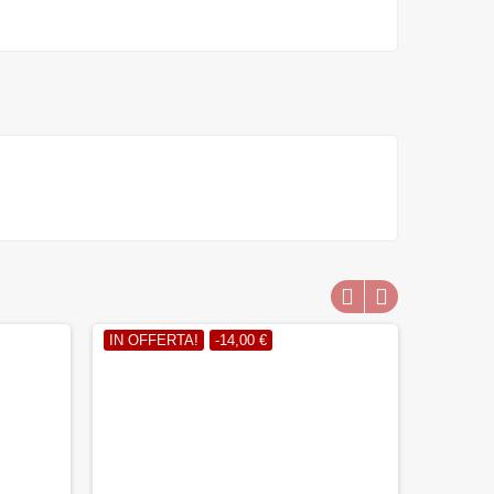
IN OFFERTA!
-14,00 €
IN OFFE