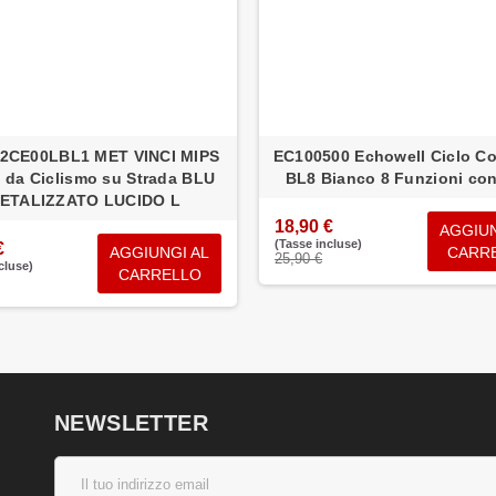
2CE00LBL1 MET VINCI MIPS
EC100500 Echowell Ciclo C
 da Ciclismo su Strada BLU
BL8 Bianco 8 Funzioni co
ETALIZZATO LUCIDO L
18,90 €
AGGIUN
(Tasse incluse)
€
AGGIUNGI AL
CARR
25,90 €
cluse)
CARRELLO
NEWSLETTER