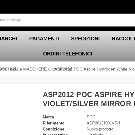
MARCHI
PAGAMENTI
SPEDIZIONI
RACCOLT
ORDINI TELEFONICI
vron_right
chevron_right
OCCHIALI e MASCHERE
ASP2012 POC Aspire Hydrogen White Viole
ASP2012 POC ASPIRE H
VIOLET/SILVER MIRROR
Marca
POC
Riferimento
ASP20121001VSI1
Condizione
Nuovo prodotto