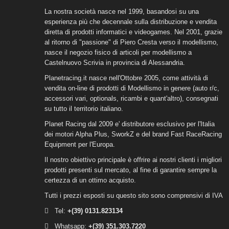
La nostra società nasce nel 1999, basandosi su una
esperienza più che decennale sulla distribuzione e vendita
diretta di prodotti informatici e videogames. Nel 2001, grazie
al ritorno di "passione" di Piero Cresta verso il modellismo,
nasce il negozio fisico di articoli per modellismo a
Castelnuovo Scrivia in provincia di Alessandria.
Planetracing.it nasce nell'Ottobre 2005, come attività di
vendita on-line di prodotti di Modellismo in genere (auto r/c,
accessori vari, optionals, ricambi e quant'altro), consegnati
su tutto il territorio italiano.
Planet Racing dal 2009 e' distributore esclusivo per l'Italia
dei motori Alpha Plus, SworkZ e del brand Fast RaceRacing
Equipment per l'Europa.
Il nostro obiettivo principale è offrire ai nostri clienti i migliori
prodotti presenti sul mercato, al fine di garantire sempre la
certezza di un ottimo acquisto.
Tutti i prezzi esposti su questo sito sono comprensivi di IVA
Tel:
+(39)
0131.823134
Whatsapp:
+(39) 351.303.7220