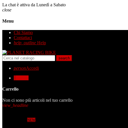
La chat è attiva da Lunedì a Sabato
close
Menu
Chi Siamo
Contattaci
help_outline
Help
search
person
Accedi
0
0,00 €
Carrello
Non ci sono più articoli nel tuo carrello
view_headline
In offerta!
NEW
Novità
Marchi