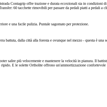
tistrada Contagrip offre trazione e durata eccezionali sia in condizioni di
ansfer: 60 tacchette rimovibili per passare da pedali piatti a pedali a cl
eriore e una facile pulizia. Puntale sagomato per protezione.
 terra battuta, dalla città alla foresta e ovunque nel mezzo - questa è una
ter salire più velocemente e mantenere la velocità in pianura. Il battist
rreno ripido. E le solette Ortholite offrono un'ammortizzazione confortev