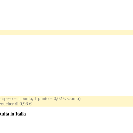
€ speso = 1 punto, 1 punto = 0,02 € sconto)
 voucher di 0,98 €.
uita in Italia