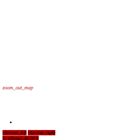
zoom_out_map
chevron_left
chevron_right
In offerta!
-40,00 €