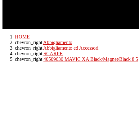
Pagamenti
Spedizioni
Raccolta Punti
Premium Planet
Ordini telefonici
HOME
chevron_right
Abbigliamento
chevron_right
Abbigliamento ed Accessori
chevron_right
SCARPE
chevron_right
40509630 MAVIC XA Black/Magnet/Black 8.5