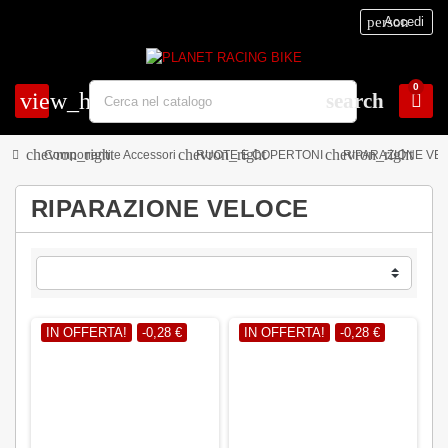
person
Accedi
0
view_headline
search
chevron_right
chevron_right
chevron_right
Componenti e Accessori
RUOTE E COPERTONI
RIPARAZIONE VE
RIPARAZIONE VELOCE
IN OFFERTA!
-0,28 €
IN OFFERTA!
-0,28 €