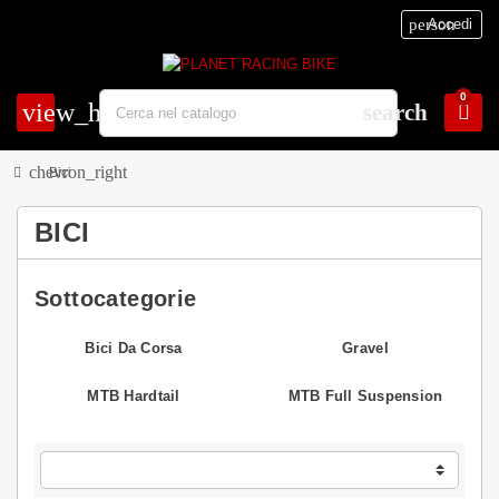
person
Accedi
0
view_headline
search
chevron_right
Bici
BICI
Sottocategorie
Bici Da Corsa
Gravel
MTB Hardtail
MTB Full Suspension