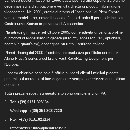
La nostra società nasce nel 1999, basandosi su una esperienza più che
decennale sulla distribuzione e vendita diretta di prodotti informatici e
videogames. Nel 2001, grazie al ritorno di "passione" di Piero Cresta
verso il modellismo, nasce il negozio fisico di articoli per modellismo a
Castelnuovo Scrivia in provincia di Alessandria.
Planetracing.it nasce nell'Ottobre 2005, come attività di vendita on-line
di prodotti di Modellismo in genere (auto r/c, accessori vari, optionals,
ricambi e quant'altro), consegnati su tutto il territorio italiano.
Planet Racing dal 2009 e' distributore esclusivo per l'Italia dei motori
Alpha Plus, SworkZ e del brand Fast RaceRacing Equipment per
l'Europa.
Il nostro obiettivo principale è offrire ai nostri clienti i migliori prodotti
presenti sul mercato, al fine di garantire sempre la certezza di un ottimo
acquisto.
Tutti i prezzi esposti su questo sito sono comprensivi di IVA
Tel:
+(39)
0131.823134
Whatsapp:
+(39) 351.303.7220
Fax:
+(39) 0131.823134
Informazioni:
info@planetracing.it