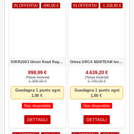
IN OFFERTA!
-490,00 €
IN OFFERTA!
-1.159,80 €
93RR2003 Ghost Road Rage AL U BLK/GRY Taglia M
Orbea ORCA M20ITEAM Ivory White 53 SHIMANO ULTEGRA R8100 34X50T
898,99 €
4.639,20 €
(Tasse incluse)
(Tasse incluse)
1.388,99 €
5.799,00 €
Guadagna 1 punto ogni
Guadagna 1 punto ogni
1,00 €
1,00 €
Non disponibile
Non disponibile
DETTAGLI
DETTAGLI