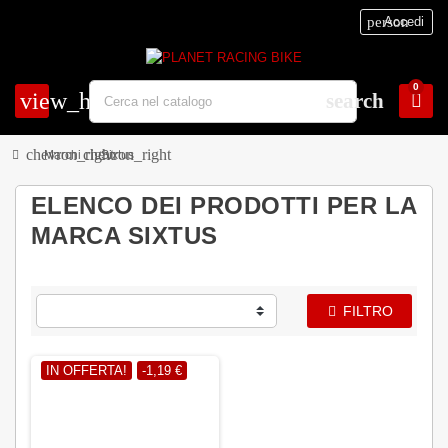
person
Accedi
0
view_headline
search
chevron_right
chevron_right
Marchi
Sixtus
ELENCO DEI PRODOTTI PER LA
MARCA SIXTUS
FILTRO
IN OFFERTA!
-1,19 €